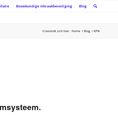
llatie
Bouwkundige inbraakbeveiliging
Blog
U bevindt zich hier:
Home
/
Blog
/
KPN
armsysteem.