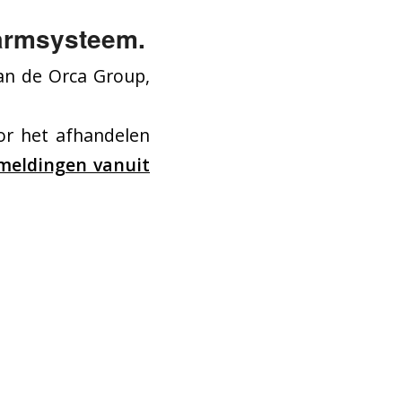
larmsysteem.
an de Orca Group,
or het afhandelen
meldingen vanuit