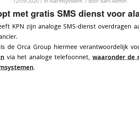
/
/
12/09/2020
in
Alarmsysteem
door
Bart-Admin
opt met gratis SMS dienst voor a
heeft KPN zijn analoge SMS-dienst overdragen a
ancier.
4 is de Orca Group hiermee verantwoordelijk vo
en
via het analoge telefoonnet,
waaronder de 
armsystemen
.