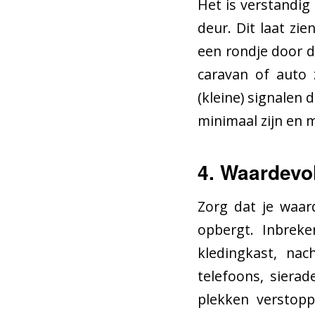
Het is verstandig 
deur. Dit laat zi
een rondje door d
caravan of auto 
(kleine) signalen 
minimaal zijn en 
4. Waardevol
Zorg dat je waar
opbergt. Inbreke
kledingkast, nac
telefoons, siera
plekken verstopp