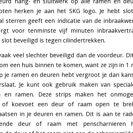
urd hang- en sluitwerk op alle ramen en deu
sloten herken je aan het SKG logo. Je hebt slo
al sterren geeft een indicatie van de inbraakwe
rgt voor tenminste vijf minuten inbraakvertr
 slot beveiligd is tegen cilindertrekken.
vaak veel slechter beveiligd dan de voordeur. Dit
 om een huis binnen te komen, want ze zijn in 1 
p je ramen en deuren hebt vergroot je dan kan
slaat. Je kunt ook gebruik maken van specia
en en ramen. Deze strips maken het onmoge
r of koevoet een deur of raam open te bre
atsen in je deuren en ramen. Dit is aan te rad
erende deur of raam met penscharnieren h