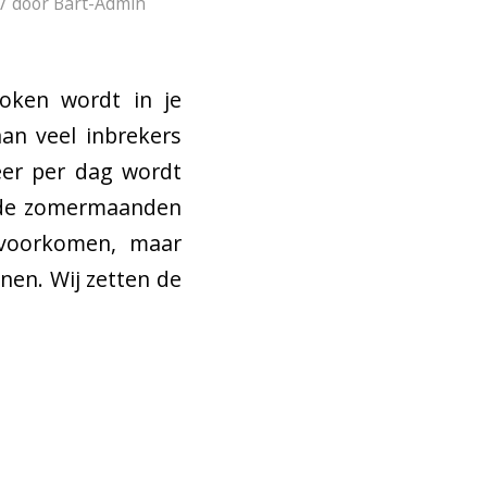
/
door
Bart-Admin
roken wordt in je
aan veel inbrekers
eer per dag wordt
n de zomermaanden
e voorkomen, maar
inen. Wij zetten de