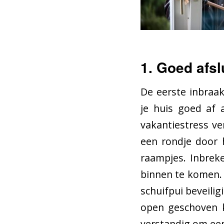
1. Goed afs
De eerste inbraakp
je huis goed af 
vakantiestress v
een rondje door h
raampjes. Inbrek
binnen te komen. A
schuifpui beveilig
open geschoven k
verstandig om een