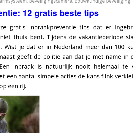
larmsysteem
,
Beveiligingscamera
,
Bouwkundige beveiliging
ntie: 12 gratis beste tips
 gratis inbraakpreventie tips dat er ingeb
 niet thuis bent. Tijdens de vakantieperiode sl
g. Wist je dat er in Nederland meer dan 100 k
naast geeft de politie aan dat je met name i
 Een inbraak is natuurlijk nooit helemaal t
t een aantal simpele acties de kans flink verkle
op een rij.