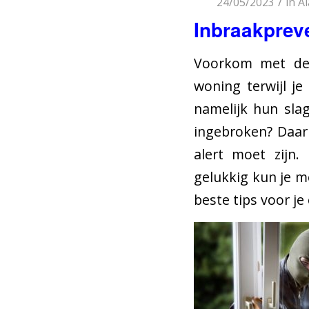
/
24/05/2023
in
A
Inbraakpreve
Voorkom met deze
woning terwijl je
namelijk hun sla
ingebroken? Daar
alert moet zijn.
gelukkig kun je me
beste tips voor je 