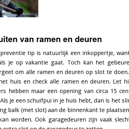
luiten van ramen en deuren
reventie tip is natuurlijk een inkoppertje, want n
als je op vakantie gaat. Toch kan het gebeur
ergeet om alle ramen en deuren op slot te doen
et huis en check alle ramen en deuren. Let hi
ers hebben maar een opening van circa 15 ce
ls je een schuifpui in je huis hebt, dan is het s
ing balk (met slot) aan de binnenkant te plaatsen
an worden. Ook garagedeuren zijn vaak slecht 
 extra slot op de garagedeur te zetten.