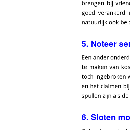
brengen bij vrien
goed verankerd i
natuurlijk ook bel
5. Noteer s
Een ander onderde
te maken van kost
toch ingebroken 
en het claimen bi
spullen zijn als d
6. Sloten m