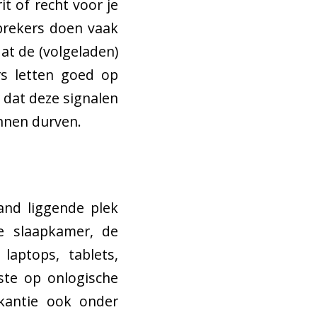
it of recht voor je
nbrekers doen vaak
at de (volgeladen)
rs letten goed op
r dat deze signalen
nnen durven.
and liggende plek
de slaapkamer, de
laptops, tablets,
ste op onlogische
akantie ook onder