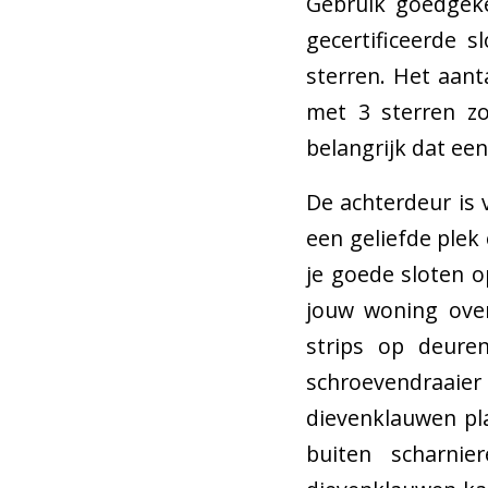
Gebruik goedgeke
gecertificeerde 
sterren. Het aant
met 3 sterren zo
belangrijk dat een
De achterdeur is 
een geliefde plek
je goede sloten o
jouw woning over
strips op deur
schroevendraaie
dievenklauwen pla
buiten scharni