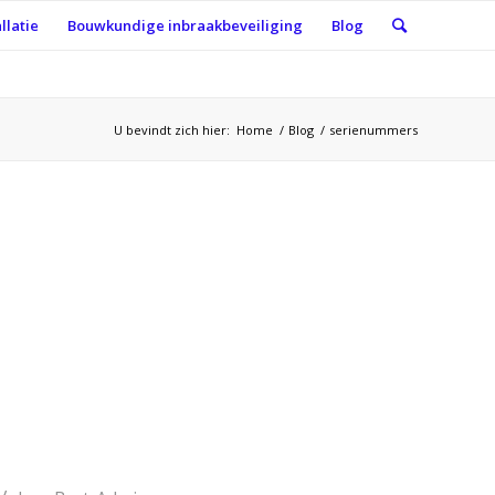
llatie
Bouwkundige inbraakbeveiliging
Blog
U bevindt zich hier:
Home
/
Blog
/
serienummers