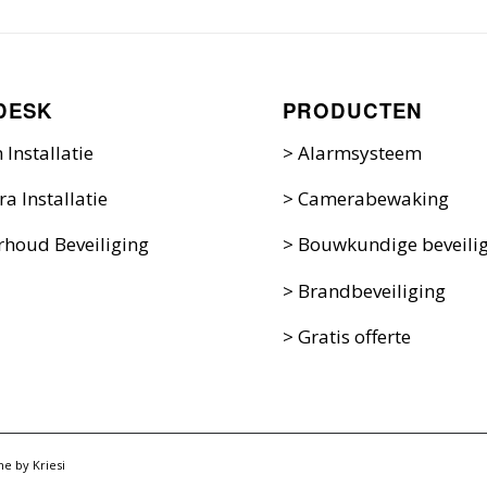
DESK
PRODUCTEN
 Installatie
>
Alarmsysteem
a Installatie
>
Camerabewaking
houd Beveiliging
>
Bouwkundige beveili
>
Brandbeveiliging
>
Gratis offerte
e by Kriesi