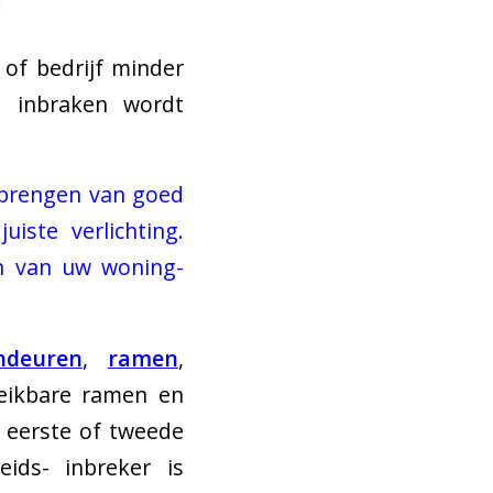
n
of bedrijf minder
e inbraken wordt
nbrengen van goed
iste verlichting.
en van uw woning-
ndeuren
,
ramen
,
reikbare ramen en
 eerste of tweede
eids- inbreker is