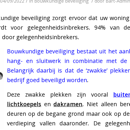
/
/
04/09/2022
in
Bouwkundige beveiliging
door
Bart-Admi
ndige beveiliging zorgt ervoor dat uw woning 
ordt voor gelegenheidsinbrekers. 94% van d
 door gelegenheidsinbrekers.
Bouwkundige beveiliging bestaat uit het aa
hang- en sluitwerk in combinatie met de ju
Belangrijk daarbij is dat de ‘zwakke’ plekk
bedrijf goed beveiligd worden
.
Deze zwakke plekken zijn vooral
buite
lichtkoepels
en
dakramen
. Niet alleen be
deuren op de begane grond maar ook op de
verdieping vallen daaronder. De gelegenh