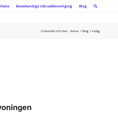
llatie
Bouwkundige inbraakbeveiliging
Blog
U bevindt zich hier:
Home
/
Blog
/
veilig
 woningen