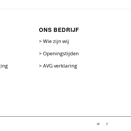
ONS BEDRIJF
>
Wie zijn w
ij
>
Openingstijden
ging
>
AVG verklaring